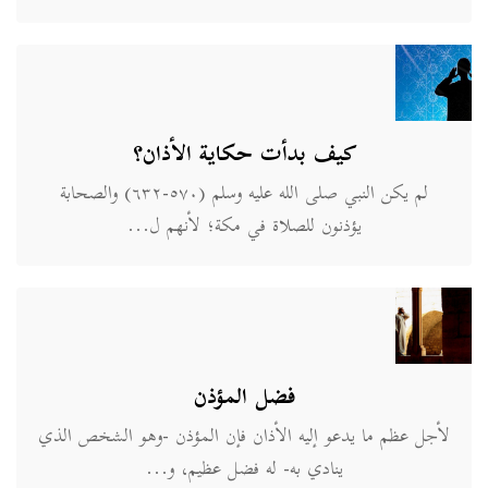
كيف بدأت حكاية الأذان؟
لم يكن النبي صلى الله عليه وسلم (٥٧٠-٦٣٢) والصحابة
يؤذنون للصلاة في مكة؛ لأنهم ل...
فضل المؤذن
لأجل عظم ما يدعو إليه الأذان فإن المؤذن -وهو الشخص الذي
ينادي به- له فضل عظيم، و...