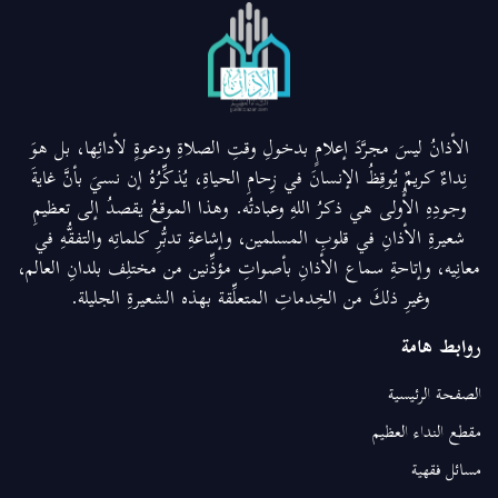
الأذانُ ليسَ مجرَّدَ إعلامٍ بدخولِ وقتِ الصلاةِ ودعوةٍ لأدائِها، بل هوَ
نِداءٌ كريمٌ يُوقِظُ الإنسانَ في زِحامِ الحياةِ، يُذكِّرُهُ إن نسيَ بأنَّ غايةَ
وجودِهِ الأُولى هي ذكرُ اللهِ وعبادتُه. وهذا الموقعُ يقصدُ إلى تعظيمِ
شعيرةِ الأذانِ في قلوبِ المسلمين، وإشاعةِ تدبُّرِ كلماتِه والتفقُّهِ في
معانِيه، وإتاحةِ سماع الأذانِ بأصواتِ مؤذِّنين من مختلِف بلدانِ العالم،
وغيرِ ذلكَ من الخِدماتِ المتعلِّقة بهذه الشعيرةِ الجليلة.
روابط هامة
الصفحة الرئيسية
مقطع النداء العظيم
مسائل فقهية