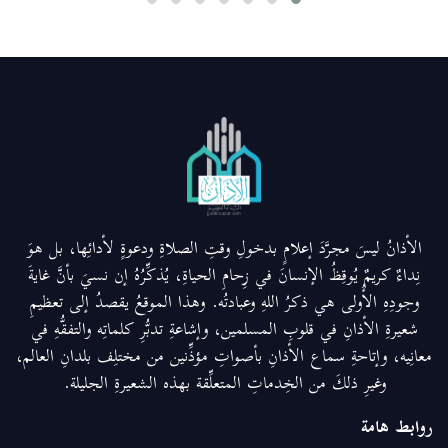
الأذانُ ليسَ مجرَّدَ إعلامٍ بدخولِ وقتِ الصلاةِ ودعوةٍ لأدائِها، بل هوَ
نِداءٌ كريمٌ يُوقِظُ الإنسانَ في زِحامِ الحياةِ، يُذكِّرُهُ إن نسيَ بأنَّ غايةَ
وجودِهِ الأُولى هي ذكرُ اللهِ وعبادتُه. وهذا الموقعُ يقصدُ إلى تعظيمِ
شعيرةِ الأذانِ في قلوبِ المسلمين، وإشاعةِ تدبُّرِ كلماتِه والتفقُّهِ في
معانِيه، وإتاحةِ سماع الأذانِ بأصواتِ مؤذِّنين من مختلِف بلدانِ العالم،
وغيرِ ذلكَ من الخِدماتِ المتعلِّقة بهذه الشعيرةِ الجليلة.
روابط هامة