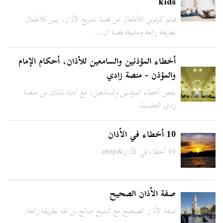
kids
فيلم كرتوني للأطفال عن قصة تشريع الأذان، يبين للأطفال
بطريقة رائعة ومشوقة قصة ال...
أخطاء المؤذنين والسامعين للأذان، أحكام الإمام
والمؤذن - منصة زادي
بعض أخطاء المؤذنين والسامعين، مع أمثلة لذلك من منصة
زادي التعليمية.
10 أخطاء في الأذان
10 أخطاء في الأذان&nbsp;
صفة الأذان الصحيح
صفة الأذان الصحيح مع الشيخ صالح بن طه بطريقة رائعة.